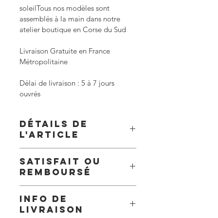
soleilTous nos modèles sont 
assemblés à la main dans notre 
atelier boutique en Corse du Sud
Livraison Gratuite en France 
Métropolitaine
Délai de livraison : 5 à 7 jours 
ouvrés
Détails de
l'article
Chaîne de lunettes Gabrielle en 
Satisfait ou
métal argenté avec bijou en verre de 
remboursé
cristal rose en forme de goutte,
Retour possible sous 15 jours
Bijou tendance et pratique pour 
Info de
habiller vos lunettes de vue ou de 
livraison
soleil