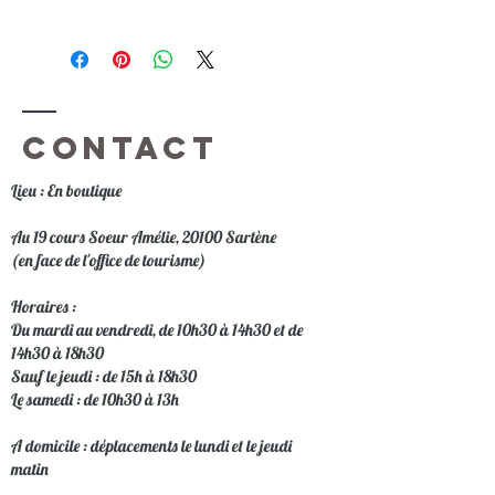
Livraison Gratuite en France 
Tous nos modèles sont assemblés à 
Métropolitaine
la main dans notre atelier boutique 
en Corse du Sud
Délai de livraison : 5 à 7 jours ouvrés
Contact
Lieu : En boutique
Au 19 cours Soeur Amélie, 20100 Sartène
(en face de l'office de tourisme)
Horaires :
Du mardi au vendredi, de 10h30 à 14h30 et de
14h30 à 18h30
Sauf le jeudi : de 15h à 18h30
Le samedi : de 10h30 à 13h
A domicile : déplacements le lundi et le jeudi
matin