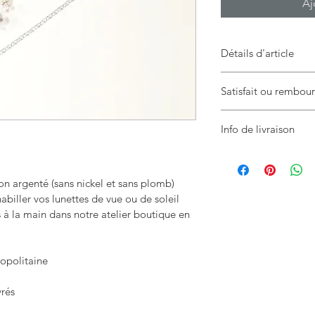
Aj
Détails d'article
Chaîne de lunettes M
Satisfait ou rembou
nickel et sans plomb)
Retour possible sous 
Bijou tendance et pra
Info de livraison
de vue ou de soleil
Livraison Gratuite su
Tous nos modèles son
atelier boutique en 
on argenté (sans nickel et sans plomb)
abiller vos lunettes de vue ou de soleil
Délai de livraison : 5 
à la main dans notre atelier boutique en 
Poids :
ropolitaine
Dimensions chaîne : 
vrés