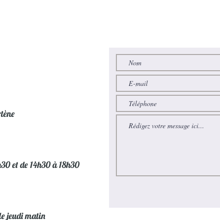
Dimension motif arg
Coloris : Argenté
rtène
h30 et de 14h30 à 18h30
le jeudi matin